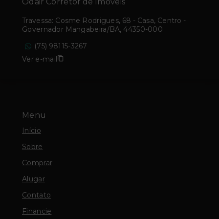
Odair Corretor de Imóveis
Travessa: Cosme Rodrigues, 68 - Casa, Centro -
Governador Mangabeira/BA, 44350-000
(75) 98115-3267
Ver e-mail
Menu
Início
Sobre
Comprar
Alugar
Contato
Financie