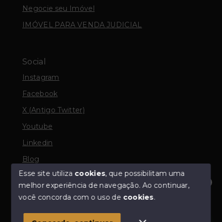
Negocie seu Imóvel
IMÓVEL PARA VENDA JUDICIAL
Social
Instagram
Facebook
X (Antigo Twitter)
Youtube
Linkedin
Blog
Esse site utiliza
cookies
, que possibilitam uma
melhor experiência de navegação.
Ao continuar,
Olá! Estamos disponíveis para te ajudar.
você concorda com o uso de
cookies
.
© Copyright 2026 - Odair Corretor de Imóveis - Todos
os direitos reservados