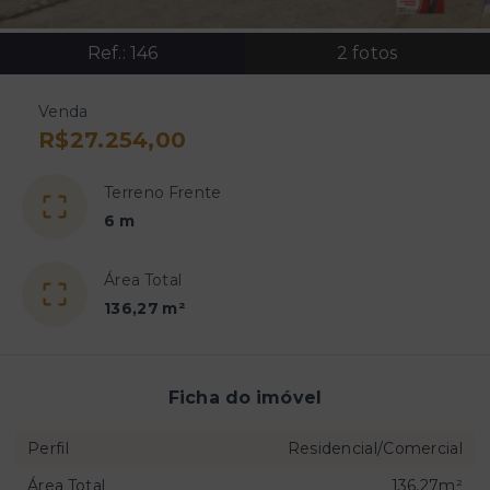
Ref.:
146
2
fotos
Venda
R$27.254,00
Terreno Frente
6 m
Área Total
136,27 m²
Ficha do imóvel
Perfil
Residencial/Comercial
Área Total
136,27m²