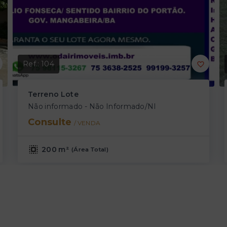
Ref.:
104
Terreno Lote
Não informado - Não Informado/NI
Consulte
/ 
VENDA
200 m²
(
Área Total
)