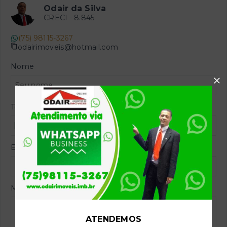
Odair da Silva
CRECI -
8.845
(75) 98115-3267
odairimoveis@hotmail.com
Nome
Telefone
E-mail
Mensagem
ATENDEMOS