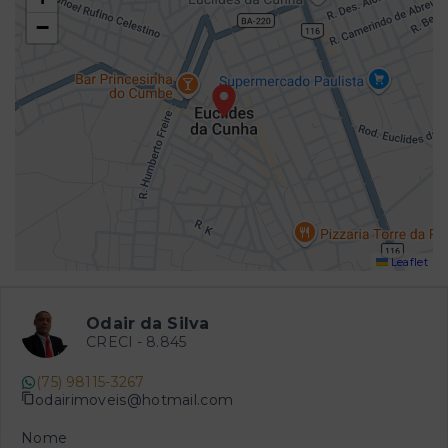
−
Leaflet
Odair da Silva
CRECI -
8.845
(75) 98115-3267
odairimoveis@hotmail.com
Nome