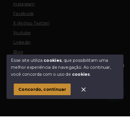
Instagram
Facebook
X (Antigo Twitter)
Youtube
Linkedin
Blog
Esse site utiliza
cookies
, que possibilitam uma
melhor experiência de navegação.
Ao continuar,
Olá! Estamos disponíveis para te ajudar.
você concorda com o uso de
cookies
.
© Copyright 2026 - Odair Corretor de Imóveis - Todos
os direitos reservados
Concordo, continuar
SITE PARA IMOBILIARIA
Início
Histórico
Favoritos