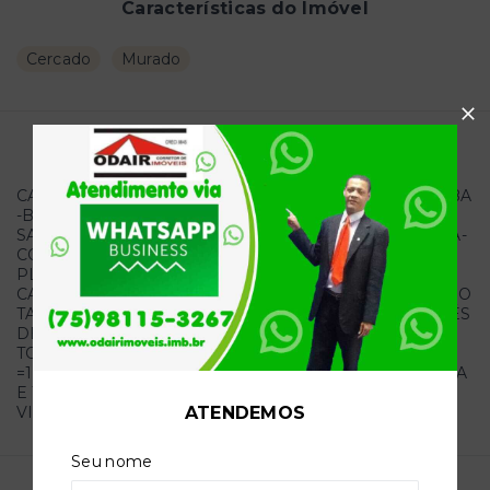
Características do Imóvel
Cercado
Murado
Descrição do imóvel
CASA RESIDENCIAL NO GRAVATÁ DE BAIXO- MURITIBA
-BAHIA- ZONA RURAL: CASA COM: 02-DORMITÓRIOS,
SALA, COZINHA, WC, VARANDA,: FUNDO LAVANDERIA-
COZINHA A LENHA, 01 DORMITÓRIO. QUINTAL COM
PLANTAÇOES: 14 PÉS DE LARANJEIRAS, 01 PÉ DE
CAJUEIRO, 01 PÉ DE LIMOEIRO ROSA. 01 PÉ LIMOEIRO
TAITI- 01 PÉ GRAVIOLA, 03 PÉS DE COQUEIROS. 03 PÉS
DE NONI. TAMANHO DO TERRENO: 20X25
TOTALIZANDO: 500 M2. AREA CONSTRUIDA: 7 X 13,82
=111,99 M2 : VALOR DA OFERTA: R$: 93,922.20 NOVENTA
E TRES MIL NOVECENTOS E VINTE E DOIS REAIS E
ATENDEMOS
VINTE CENTAVOS..
Seu nome