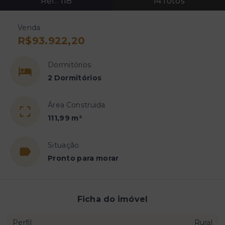
Ref.:
118
14
fotos
Venda
R$93.922,20
Dormitórios
2 Dormitórios
Área Construida
111,99 m²
Situação
Pronto para morar
Ficha do imóvel
Perfil
Rural