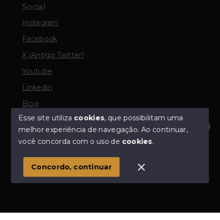
Social
Instagram
Facebook
X (Antigo Twitter)
Youtube
Linkedin
Blog
Esse site utiliza
cookies
, que possibilitam uma
melhor experiência de navegação.
Ao continuar,
Olá! Estamos disponíveis para te ajudar.
você concorda com o uso de
cookies
.
© Copyright 2026 - Odair Corretor de Imóveis - Todos
os direitos reservados
Concordo, continuar
SITE PARA IMOBILIARIA