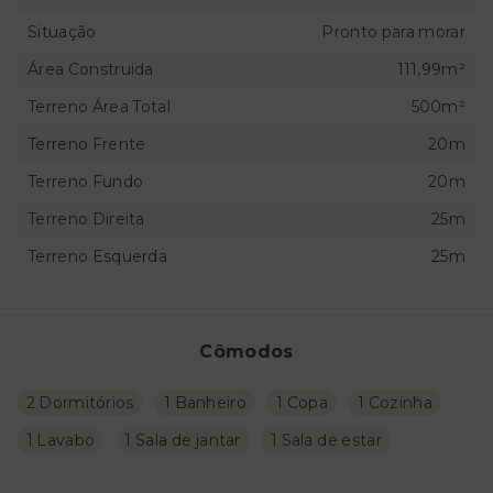
Situação
Pronto para morar
Área Construida
111,99m²
Terreno Área Total
500m²
Terreno Frente
20m
Terreno Fundo
20m
Terreno Direita
25m
Terreno Esquerda
25m
Cômodos
2 Dormitórios
1 Banheiro
1 Copa
1 Cozinha
1 Lavabo
1 Sala de jantar
1 Sala de estar