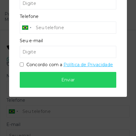
Localização
Povoado do Gravatá de Baixo - ZONA RURAL -
Telefone
Muritiba/BA
- 44340-000
Seu e-mail
Odair da Silva
CRECI -
8.845
(75) 98115-3267
odairimoveis@hotmail.com
Concordo com a
Política de Privacidade
Nome
Enviar
Telefone
E-mail