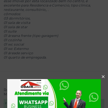
esse Imóvel por esta localizado bem no centro, e
excelente para Residencia e Comercio, tipo clinica,
restaurante, consultório,, .
cômodos:
03 dormitórios,
01 sala de visita
01 sala de star
01 suite
01 áreana frente (tipo garagem)
01 cozinha
01 wc social
01 wc Extermo
01 áreade serviço
01 quarto de empregada.
Localização
Rua Oscar da Fonseca - Centro - Governador
Mangabeira/BA
- 44350-000