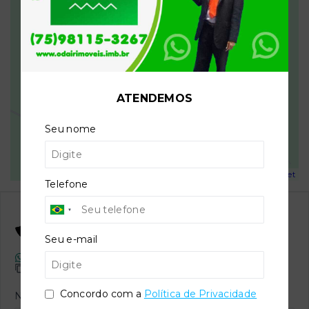
ATENDEMOS
Seu nome
Leaflet
Telefone
Odair da Silva
CRECI -
8.845
Seu e-mail
(75) 98115-3267
odairimoveis@hotmail.com
Concordo com a
Política de Privacidade
Nome