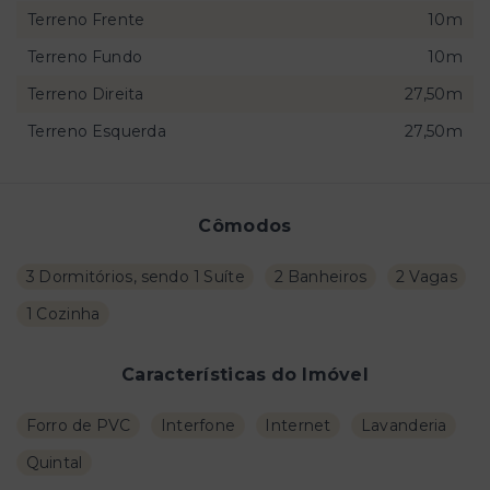
Terreno Frente
10m
Terreno Fundo
10m
Terreno Direita
27,50m
Terreno Esquerda
27,50m
Cômodos
3 Dormitórios, sendo 1 Suíte
2 Banheiros
2 Vagas
1 Cozinha
Características do Imóvel
Forro de PVC
Interfone
Internet
Lavanderia
Quintal