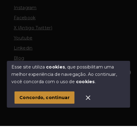
Instagram
Facebook
X (Antigo Twitter)
Youtube
Linkedin
Blog
Esse site utiliza
cookies
, que possibilitam uma
melhor experiência de navegação.
Ao continuar,
Olá! Estamos disponíveis para te ajudar.
você concorda com o uso de
cookies
.
© Copyright 2026 - Odair Corretor de Imóveis - Todos
os direitos reservados
Concordo, continuar
SITE PARA IMOBILIARIA
Início
Histórico
Favoritos