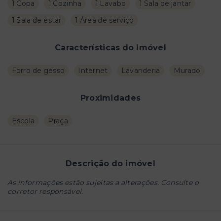
1 Copa
1 Cozinha
1 Lavabo
1 Sala de jantar
1 Sala de estar
1 Área de serviço
Características do Imóvel
Forro de gesso
Internet
Lavanderia
Murado
Proximidades
Escola
Praça
Descrição do imóvel
As informações estão sujeitas a alterações. Consulte o
corretor responsável.