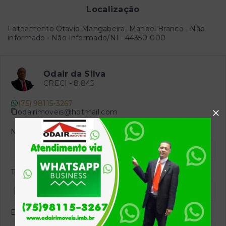
Localização
Loteamento Otavio Mangabeira- Manoel Branco - Não
informado - Não Informado/NI
- 44350-000
Odair da Silva
CRECI -
8.845
(75) 98115-3267
odairimoveis@hotmail.com
Nome
Telefone
E-mail