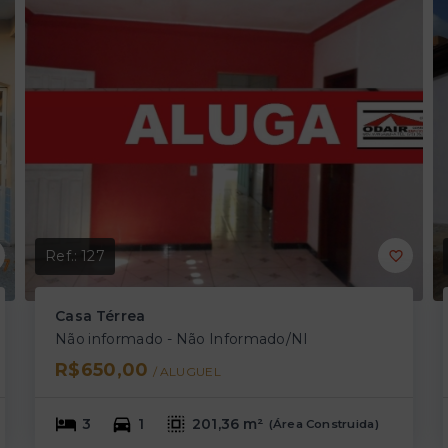
Ref.:
127
Casa Térrea
Não informado - Não Informado/NI
R$650,00
/ 
ALUGUEL
3
1
201,36 m²
(
Área Construida
)