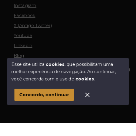
Instagram
Facebook
X (Antigo Twitter)
Youtube
Linkedin
Blog
Esse site utiliza
cookies
, que possibilitam uma
melhor experiência de navegação.
Ao continuar,
Olá! Estamos disponíveis para te ajudar.
você concorda com o uso de
cookies
.
© Copyright 2026 - Odair Corretor de Imóveis - Todos
os direitos reservados
Concordo, continuar
SITE PARA IMOBILIARIA
Início
Histórico
Favoritos