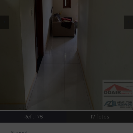
Ref.:
178
17
fotos
Aluguel