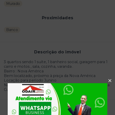
Murado
Proximidades
Banco
Descrição do imóvel
3 quartos sendo 1 suíte, 1 banheiro social, garagem para 1
carro e motos , sala, cozinha, varanda .
Bairro : Nova América
Bem localizado, próximo à praça da Nova América
Locação para período Junino
Não percam o maior São João da região é em Euclides da
Cunha-Ba
Localização