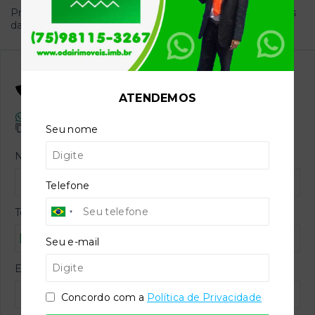
Proximo a Praça da Nova America, 00 - Centro - Euclides
da Cunha/BA | Complemento: casa
- 48500-000
Odair da Silva
CRECI -
8.845
ATENDEMOS
(75) 98115-3267
odairimoveis@hotmail.com
Seu nome
Nome
Telefone
Telefone
Seu e-mail
E-mail
Concordo com a
Política de Privacidade