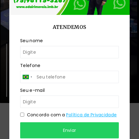
ATENDEMOS
Seu nome
Dr Nilson Araújo -Presidente do
CRECI-BA 2023
Telefone
Odair recebendo o titulo do Presidente do Conselho
Estadual dos Corretores de Imóveis-BA -Presidente
em exercício Dr Nilson Araújo.
Seu e-mail
Concordo com a
Política de Privacidade
Terraplanagem
0
%
Enviar
Fundação
0
%