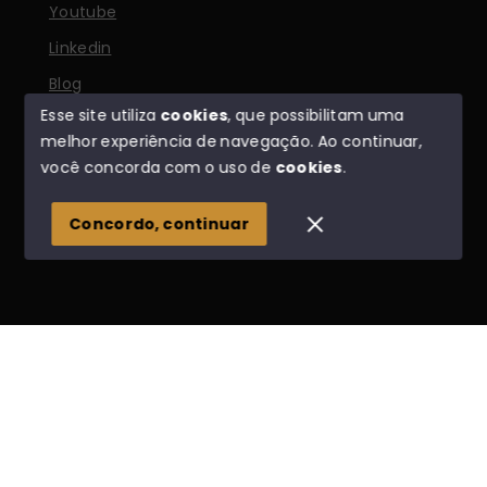
Youtube
Linkedin
Blog
Esse site utiliza
cookies
, que possibilitam uma
melhor experiência de navegação.
Ao continuar,
você concorda com o uso de
cookies
.
© Copyright 2026 - Odair Corretor de Imóveis - Todos
os direitos reservados
Concordo, continuar
SITE PARA IMOBILIARIA
Início
Histórico
Favoritos