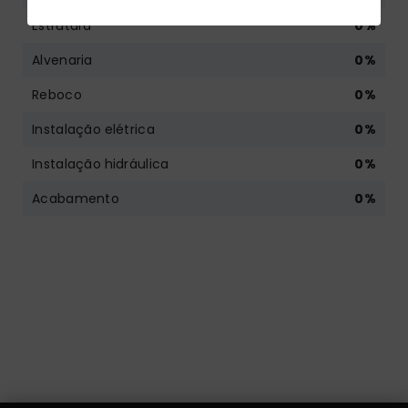
Estrutura
0
%
Alvenaria
0
%
Reboco
0
%
Instalação elétrica
0
%
Instalação hidráulica
0
%
Acabamento
0
%